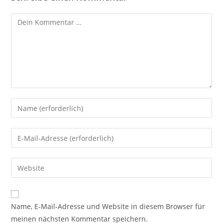
Kommentar
Gib
deinen
Namen
Gib
oder
deine
Benutzernamen
E-
Gib
zum
Mail-
deine
Kommentieren
Adresse
Website-
ein
zum
URL
Name, E-Mail-Adresse und Website in diesem Browser für
Kommentieren
ein
meinen nächsten Kommentar speichern.
ein