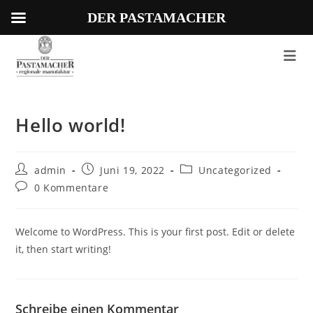
DER PASTAMACHER
Zum
Inhalt
springen
Hello world!
Beitrags-
Beitrag
Beitrags-
admin
Juni 19, 2022
Uncategorized
Autor:
veröffentlicht:
Kategorie:
Beitrags-
0 Kommentare
Kommentare:
Welcome to WordPress. This is your first post. Edit or delete
it, then start writing!
Schreibe einen Kommentar